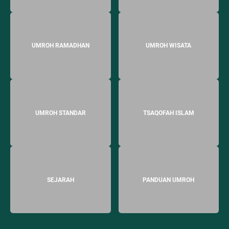
UMROH RAMADHAN
UMROH WISATA
UMROH STANDAR
TSAQOFAH ISLAM
SEJARAH
PANDUAN UMROH