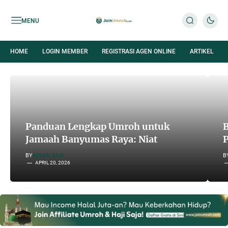
MENU
HOME
LOGIN MEMBER
REGISTRASI AGEN ONLINE
ARTIKEL
Panduan Lengkap Umroh untuk
B
Jamaah Banyumas Raya: Niat
P
BY
ADMIN BAIK
B
APRIL 20, 2026